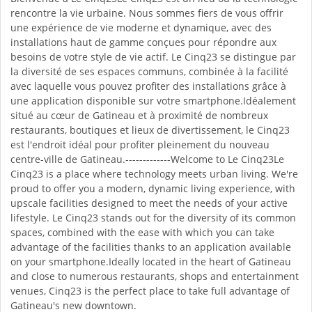
rencontre la vie urbaine. Nous sommes fiers de vous offrir
une expérience de vie moderne et dynamique, avec des
installations haut de gamme conçues pour répondre aux
besoins de votre style de vie actif. Le Cinq23 se distingue par
la diversité de ses espaces communs, combinée à la facilité
avec laquelle vous pouvez profiter des installations grâce à
une application disponible sur votre smartphone.Idéalement
situé au cœur de Gatineau et à proximité de nombreux
restaurants, boutiques et lieux de divertissement, le Cinq23
est l'endroit idéal pour profiter pleinement du nouveau
centre-ville de Gatineau.-------------Welcome to Le Cinq23Le
Cinq23 is a place where technology meets urban living. We're
proud to offer you a modern, dynamic living experience, with
upscale facilities designed to meet the needs of your active
lifestyle. Le Cinq23 stands out for the diversity of its common
spaces, combined with the ease with which you can take
advantage of the facilities thanks to an application available
on your smartphone.Ideally located in the heart of Gatineau
and close to numerous restaurants, shops and entertainment
venues, Cinq23 is the perfect place to take full advantage of
Gatineau's new downtown.