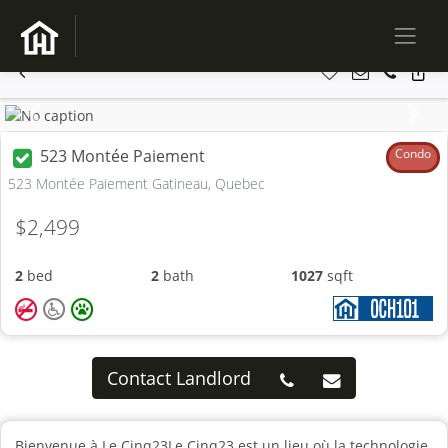
Previous
Next
523 Montée Paiement
Condo
523 Montée Paiement Gatineau, Quebec
$2,499
2
bed
2
bath
1027
sqft
Contact Landlord
Bienvenue à Le Cinq23Le Cinq23 est un lieu où la technologie