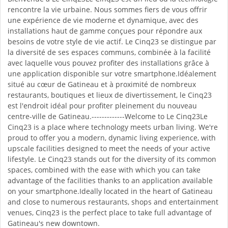
rencontre la vie urbaine. Nous sommes fiers de vous offrir
une expérience de vie moderne et dynamique, avec des
installations haut de gamme conçues pour répondre aux
besoins de votre style de vie actif. Le Cinq23 se distingue par
la diversité de ses espaces communs, combinée à la facilité
avec laquelle vous pouvez profiter des installations grâce à
une application disponible sur votre smartphone.Idéalement
situé au cœur de Gatineau et à proximité de nombreux
restaurants, boutiques et lieux de divertissement, le Cinq23
est l'endroit idéal pour profiter pleinement du nouveau
centre-ville de Gatineau.-------------Welcome to Le Cinq23Le
Cinq23 is a place where technology meets urban living. We're
proud to offer you a modern, dynamic living experience, with
upscale facilities designed to meet the needs of your active
lifestyle. Le Cinq23 stands out for the diversity of its common
spaces, combined with the ease with which you can take
advantage of the facilities thanks to an application available
on your smartphone.Ideally located in the heart of Gatineau
and close to numerous restaurants, shops and entertainment
venues, Cinq23 is the perfect place to take full advantage of
Gatineau's new downtown.