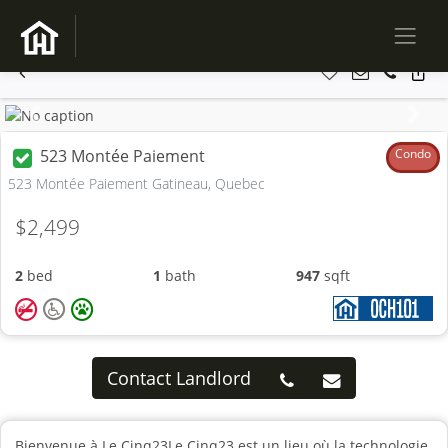
Previous
Next
523 Montée Paiement
Condo
523 Montée Paiement Gatineau, Quebec
$2,499
2
bed
1
bath
947
sqft
Contact Landlord
Bienvenue à Le Cinq23Le Cinq23 est un lieu où la technologie