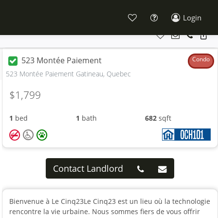
Login
523 Montée Paiement
Condo
523 Montée Paiement Gatineau, Quebec
$1,799
1
bed
1
bath
682
sqft
Contact Landlord
Bienvenue à Le Cinq23Le Cinq23 est un lieu où la technologie
rencontre la vie urbaine. Nous sommes fiers de vous offrir