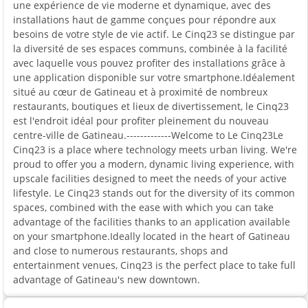
une expérience de vie moderne et dynamique, avec des
installations haut de gamme conçues pour répondre aux
besoins de votre style de vie actif. Le Cinq23 se distingue par
la diversité de ses espaces communs, combinée à la facilité
avec laquelle vous pouvez profiter des installations grâce à
une application disponible sur votre smartphone.Idéalement
situé au cœur de Gatineau et à proximité de nombreux
restaurants, boutiques et lieux de divertissement, le Cinq23
est l'endroit idéal pour profiter pleinement du nouveau
centre-ville de Gatineau.-------------Welcome to Le Cinq23Le
Cinq23 is a place where technology meets urban living. We're
proud to offer you a modern, dynamic living experience, with
upscale facilities designed to meet the needs of your active
lifestyle. Le Cinq23 stands out for the diversity of its common
spaces, combined with the ease with which you can take
advantage of the facilities thanks to an application available
on your smartphone.Ideally located in the heart of Gatineau
and close to numerous restaurants, shops and
entertainment venues, Cinq23 is the perfect place to take full
advantage of Gatineau's new downtown.