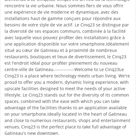
rencontre la vie urbaine. Nous sommes fiers de vous offrir
une expérience de vie moderne et dynamique, avec des
installations haut de gamme conçues pour répondre aux
besoins de votre style de vie actif. Le Cinq23 se distingue par
la diversité de ses espaces communs, combinée à la facilité
avec laquelle vous pouvez profiter des installations grâce à
une application disponible sur votre smartphone.Idéalement
situé au cœur de Gatineau et à proximité de nombreux
restaurants, boutiques et lieux de divertissement, le Cinq23
est l'endroit idéal pour profiter pleinement du nouveau
centre-ville de Gatineau.-------------Welcome to Le Cinq23Le
Cinq23 is a place where technology meets urban living. We're
proud to offer you a modern, dynamic living experience, with
upscale facilities designed to meet the needs of your active
lifestyle. Le Cinq23 stands out for the diversity of its common
spaces, combined with the ease with which you can take
advantage of the facilities thanks to an application available
on your smartphone.Ideally located in the heart of Gatineau
and close to numerous restaurants, shops and entertainment
venues, Cinq23 is the perfect place to take full advantage of
Gatineau's new downtown.