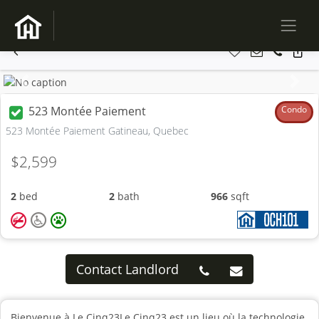
Previous
Next
523 Montée Paiement
Condo
523 Montée Paiement Gatineau, Quebec
$2,599
2
bed
2
bath
966
sqft
Contact Landlord
Bienvenue à Le Cinq23Le Cinq23 est un lieu où la technologie