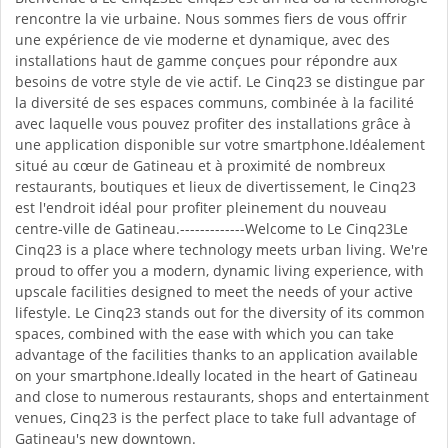
rencontre la vie urbaine. Nous sommes fiers de vous offrir
une expérience de vie moderne et dynamique, avec des
installations haut de gamme conçues pour répondre aux
besoins de votre style de vie actif. Le Cinq23 se distingue par
la diversité de ses espaces communs, combinée à la facilité
avec laquelle vous pouvez profiter des installations grâce à
une application disponible sur votre smartphone.Idéalement
situé au cœur de Gatineau et à proximité de nombreux
restaurants, boutiques et lieux de divertissement, le Cinq23
est l'endroit idéal pour profiter pleinement du nouveau
centre-ville de Gatineau.-------------Welcome to Le Cinq23Le
Cinq23 is a place where technology meets urban living. We're
proud to offer you a modern, dynamic living experience, with
upscale facilities designed to meet the needs of your active
lifestyle. Le Cinq23 stands out for the diversity of its common
spaces, combined with the ease with which you can take
advantage of the facilities thanks to an application available
on your smartphone.Ideally located in the heart of Gatineau
and close to numerous restaurants, shops and entertainment
venues, Cinq23 is the perfect place to take full advantage of
Gatineau's new downtown.