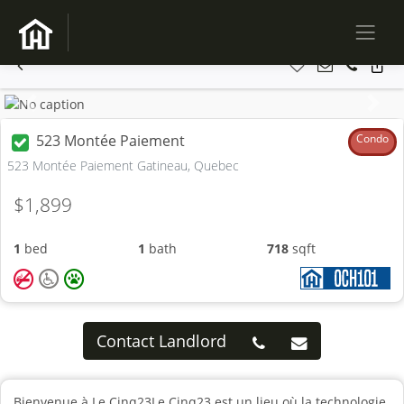
Previous
Next
523 Montée Paiement
Condo
523 Montée Paiement Gatineau, Quebec
$1,899
1
bed
1
bath
718
sqft
Contact Landlord
Bienvenue à Le Cinq23Le Cinq23 est un lieu où la technologie