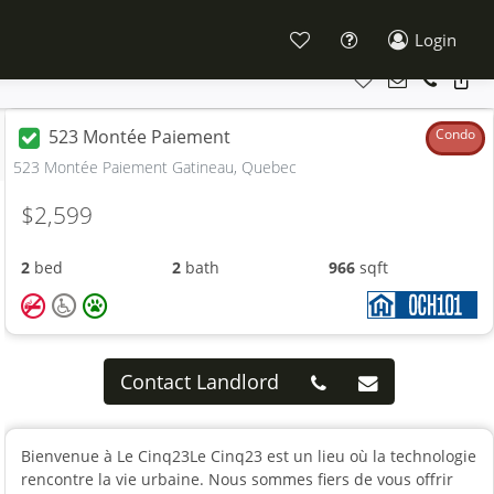
Login
523 Montée Paiement
Condo
523 Montée Paiement Gatineau, Quebec
$2,599
2
bed
2
bath
966
sqft
Contact Landlord
Bienvenue à Le Cinq23Le Cinq23 est un lieu où la technologie
rencontre la vie urbaine. Nous sommes fiers de vous offrir