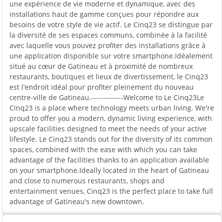
une expérience de vie moderne et dynamique, avec des
installations haut de gamme conçues pour répondre aux
besoins de votre style de vie actif. Le Cinq23 se distingue par
la diversité de ses espaces communs, combinée à la facilité
avec laquelle vous pouvez profiter des installations grâce à
une application disponible sur votre smartphone.Idéalement
situé au cœur de Gatineau et à proximité de nombreux
restaurants, boutiques et lieux de divertissement, le Cinq23
est l'endroit idéal pour profiter pleinement du nouveau
centre-ville de Gatineau.-------------Welcome to Le Cinq23Le
Cinq23 is a place where technology meets urban living. We're
proud to offer you a modern, dynamic living experience, with
upscale facilities designed to meet the needs of your active
lifestyle. Le Cinq23 stands out for the diversity of its common
spaces, combined with the ease with which you can take
advantage of the facilities thanks to an application available
on your smartphone.Ideally located in the heart of Gatineau
and close to numerous restaurants, shops and
entertainment venues, Cinq23 is the perfect place to take full
advantage of Gatineau's new downtown.